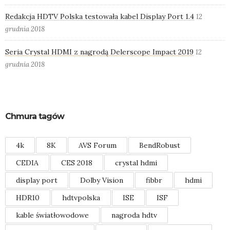
Redakcja HDTV Polska testowała kabel Display Port 1.4
12
grudnia 2018
Seria Crystal HDMI z nagrodą Delerscope Impact 2019
12
grudnia 2018
Chmura tagów
4k
8K
AVS Forum
BendRobust
CEDIA
CES 2018
crystal hdmi
display port
Dolby Vision
fibbr
hdmi
HDR10
hdtvpolska
ISE
ISF
kable światłowodowe
nagroda hdtv