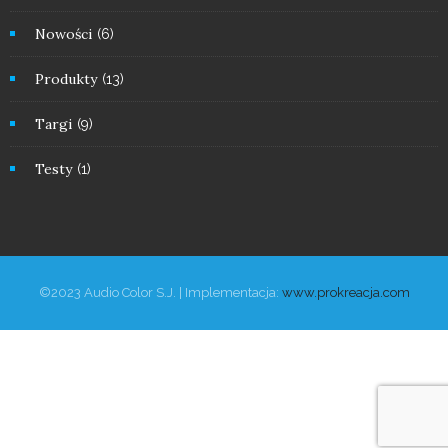
Nowości
(6)
Produkty
(13)
Targi
(9)
Testy
(1)
©2023 Audio Color S.J. | Implementacja:
www.prokreacja.com