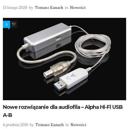
13 lutego 2020
by
Tomasz Kanach
in
Nowości
0
2
Nowe rozwiązanie dla audiofila – Alpha Hi-Fi USB
A-B
4 grudnia 2019
by
Tomasz Kanach
in
Nowości