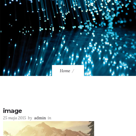
Home
image
25 maja 2015
by
admin
in