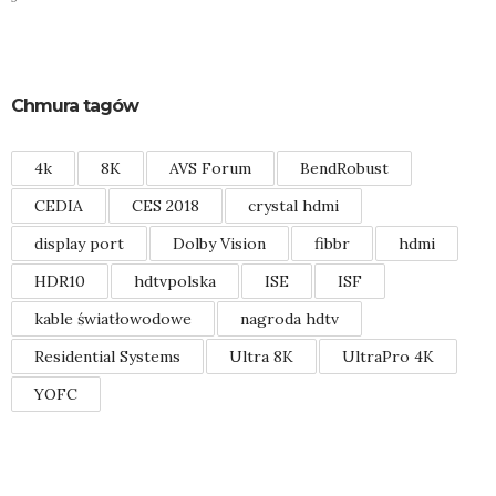
Chmura tagów
4k
8K
AVS Forum
BendRobust
CEDIA
CES 2018
crystal hdmi
display port
Dolby Vision
fibbr
hdmi
HDR10
hdtvpolska
ISE
ISF
kable światłowodowe
nagroda hdtv
Residential Systems
Ultra 8K
UltraPro 4K
YOFC